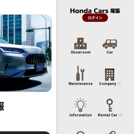
ログイン
Showroom
Car
Maintenance
Company
報
Information
Rental Car