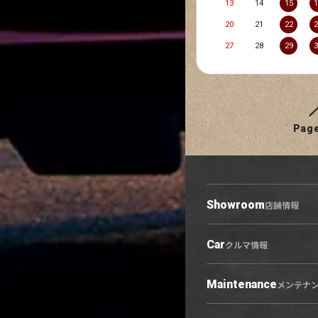
13
14
15
20
21
22
27
28
29
Pag
Showroom
店舗情報
Car
店舗情報トップ
クルマ情報
小牧原店
春日井六軒屋店
Maintenance
クルマ情報トップ
メンテナ
西春店
展示車・試乗車
守山志段味店