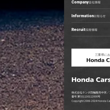
中古車
Company
会社情報
U-Select羽黒
営業日カレンダー
Information
会社概要トップ
お知らせ
ご利用にあたって
プライバシーポリシー
Recruit
お知らせトップ
採用情報
勧誘方針
ニュース
キャンペーン
リリース情報
株式会社ホンダ四輪販売中京／
番号 第551130112000号
Copyright 2006-2024 Honda Cars