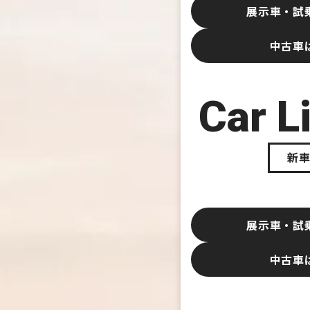
展示車・試
中古車
Car L
新
展示車・試
中古車