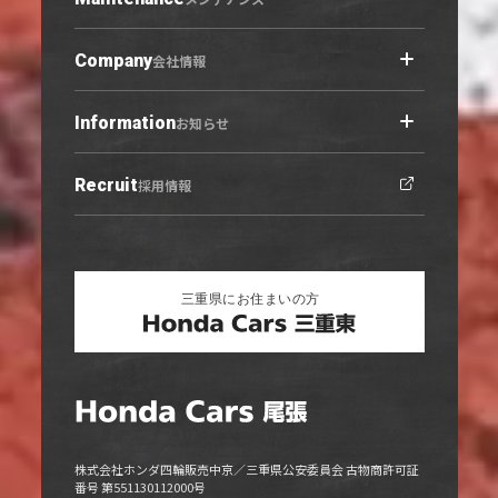
西春店
展示車・試乗車
守山志段味店
中古車
Company
会社情報
U-Select羽黒
営業日カレンダー
Information
会社概要トップ
お知らせ
ご利用にあたって
プライバシーポリシー
Recruit
お知らせトップ
採用情報
勧誘方針
ニュース
キャンペーン
リリース情報
株式会社ホンダ四輪販売中京／三重県公安委員会 古物商許可証
番号 第551130112000号