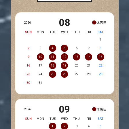
08
休店日
2026
SUN
MON
TUE
WED
THU
FRI
SAT
1
2
3
4
5
6
7
8
9
10
11
12
13
14
15
16
17
18
19
20
21
22
23
24
25
26
27
28
29
30
31
09
休店日
2026
SUN
MON
TUE
WED
THU
FRI
SAT
1
2
3
4
5