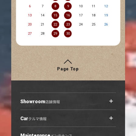
6
7
8
9
10
11
12
13
14
15
16
17
18
19
20
21
22
23
24
25
26
27
28
29
30
Page Top
Showroom
店舗情報
Car
店舗情報トップ
クルマ情報
小牧原店
春日井六軒屋店
Maintenance
クルマ情報トップ
メンテナンス