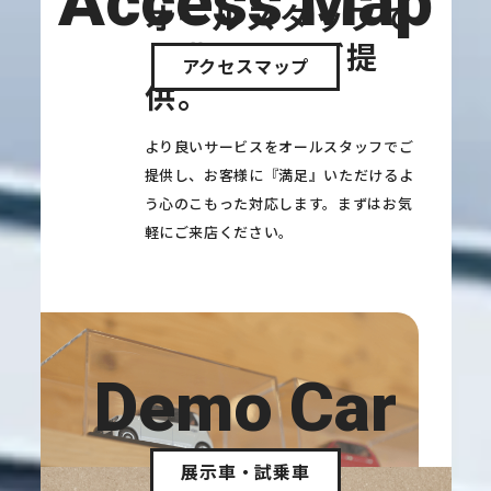
Access Map
オールスタッフで
『満足』をご提
アクセスマップ
供。
より良いサービスをオールスタッフでご
提供し、お客様に『満足』いただけるよ
う心のこもった対応します。まずはお気
軽にご来店ください。
Demo Car
展示車・試乗車