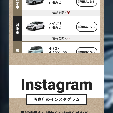
展示車
詳細はこちら
e:HEV Z
情報を開く
フィット
試乗車
詳細はこちら
e:HEV Z
情報を開く
N-BOX
展示車
詳細はこちら
N-BOX JOY
情報を開く
ZR-V
試乗車
Instagram
詳細はこちら
e:HEV Z
情報を開く
西春店のインスタグラム
フリード
展示車
詳細はこちら
e:HEV AIR EX