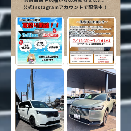
最新情報や店舗からのお知らせなど、
情報を開く
公式Instagramアカウントで配信中！
Super-ONE
試乗車
詳細はこちら
Super-ONE
情報を開く
ステップワゴン
e:HEV SPADA P
展示車
詳細はこちら
REMIUM LINE B
LACK EDITION
情報を開く
N-ONE e:
試乗車
詳細はこちら
e:G
情報を開く