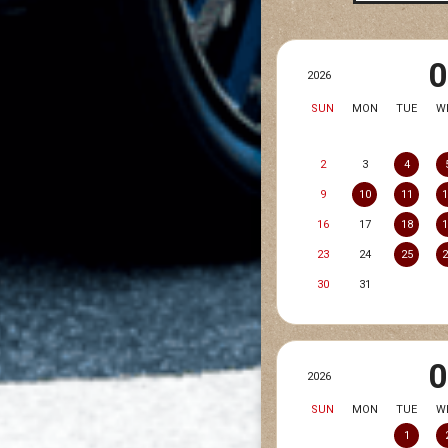
2026
SUN
MON
TUE
W
2
3
4
9
10
11
16
17
18
23
24
25
30
31
2026
SUN
MON
TUE
W
1