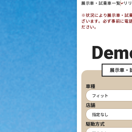
展示車・試乗車一覧
リ
※状況により展示車・試
ざいます。必ず事前に電
ださい。
Dem
展示車・
車種
店舗
駆動方式