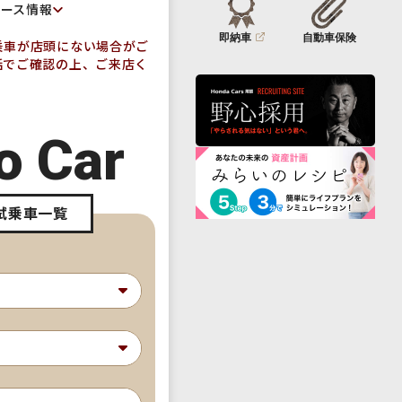
リース情報
即納車
自動車保険
乗車が店頭にない場合がご
話でご確認の上、ご来店く
o Car
試乗車一覧