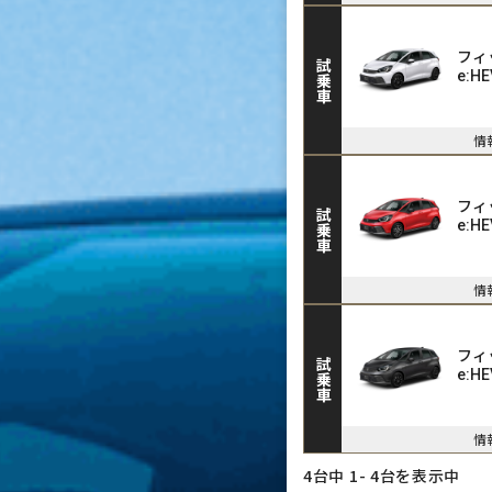
フィ
試乗車
e:HE
情
フィ
試乗車
e:HE
情
フィ
試乗車
e:HE
情
4台中 1- 4台を表示中