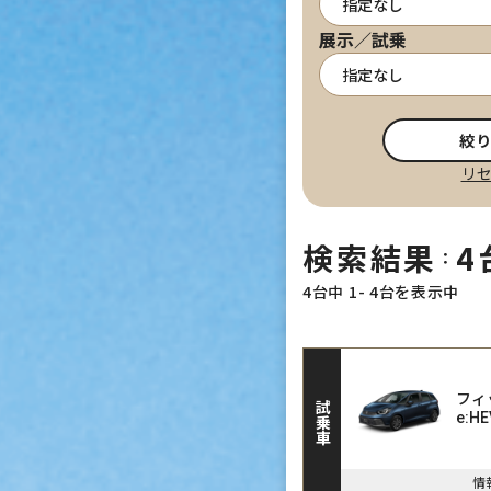
展示／試乗
絞
リ
検索結果
4
：
4台中 1- 4台を表示中
フィ
試乗車
e:HE
情