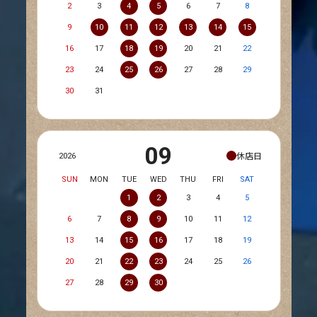
2
3
4
5
6
7
8
9
10
11
12
13
14
15
16
17
18
19
20
21
22
23
24
25
26
27
28
29
30
31
09
休店日
2026
SUN
MON
TUE
WED
THU
FRI
SAT
1
2
3
4
5
6
7
8
9
10
11
12
13
14
15
16
17
18
19
20
21
22
23
24
25
26
27
28
29
30