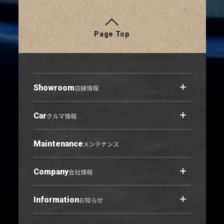
Page Top
Showroom
店舗情報
Car
店舗情報トップ
クルマ情報
小牧原店
春日井六軒屋店
Maintenance
クルマ情報トップ
メンテナンス
西春店
展示車・試乗車
守山志段味店
中古車
Company
会社情報
U-Select羽黒
営業日カレンダー
Information
会社概要トップ
お知らせ
ご利用にあたって
プライバシーポリシー