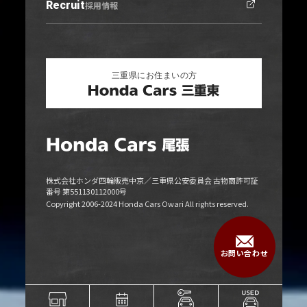
Recruit
お知らせトップ
採用情報
勧誘方針
ニュース
キャンペーン
リリース情報
株式会社ホンダ四輪販売中京／三重県公安委員会 古物商許可証
番号 第551130112000号
Copyright 2006-2024 Honda Cars Owari All rights reserved.
お問い合わせ