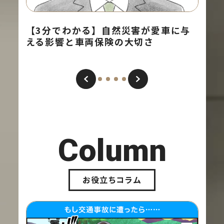
【3分でわかる】自然災害が愛車に与
事
える影響と車両保険の大切さ
い
駆
Column
お役立ちコラム