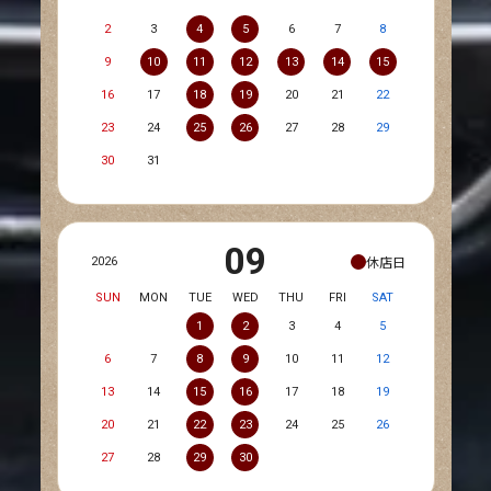
2
3
4
5
6
7
8
9
10
11
12
13
14
15
16
17
18
19
20
21
22
23
24
25
26
27
28
29
30
31
09
休店日
2026
SUN
MON
TUE
WED
THU
FRI
SAT
1
2
3
4
5
6
7
8
9
10
11
12
13
14
15
16
17
18
19
20
21
22
23
24
25
26
27
28
29
30