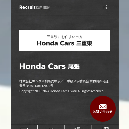
プライバシーポリシー
Recruit
お知らせトップ
採用情報
勧誘方針
ニュース
キャンペーン
リリース情報
株式会社ホンダ四輪販売中京／三重県公安委員会 古物商許可証
番号 第551130112000号
Copyright 2006-2024 Honda Cars Owari All rights reserved.
お問い合わせ