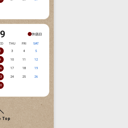
09
休店日
ED
THU
FRI
SAT
2
3
4
5
9
10
11
12
16
17
18
19
23
24
25
26
30
e Top