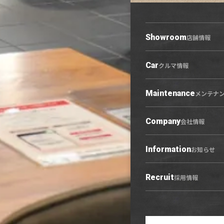
Showroom
店舗情報
Car
店舗情報トップ
クルマ情報
小牧原店
春日井六軒屋店
Maintenance
クルマ情報トップ
メンテナ
西春店
展示車・試乗車
守山志段味店
中古車
Company
会社情報
U-Select羽黒
営業日カレンダー
Information
会社概要トップ
お知らせ
ご利用にあたって
プライバシーポリシー
Recruit
お知らせトップ
採用情報
勧誘方針
ニュース
キャンペーン
リリース情報