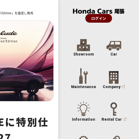
d Edition」を設定し発売
ログイン
Showroom
Car
Maintenance
Company
DEに特別仕
Information
Rental Car
27