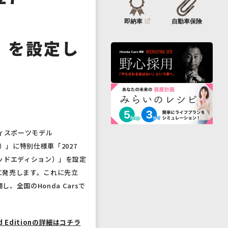
即納車
自動車保険
n」を設定し
ィスポーツモデル
ド）」に特別仕様車「2027
リミテッドエディション）」を設定
）に発売します。これに先立
、全国のHonda Carsで
ted Editionの詳細はコチラ