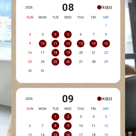
08
休店日
2026
SUN
MON
TUE
WED
THU
FRI
SAT
1
2
3
4
5
6
7
8
9
10
11
12
13
14
15
16
17
18
19
20
21
22
23
24
25
26
27
28
29
30
31
09
休店日
2026
SUN
MON
TUE
WED
THU
FRI
SAT
1
2
3
4
5
6
7
8
9
10
11
12
13
14
15
16
17
18
19