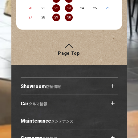
20
21
22
23
24
25
26
27
28
29
30
Page Top
Showroom
店舗情報
Car
店舗情報トップ
クルマ情報
小牧原店
春日井六軒屋店
Maintenance
クルマ情報トップ
メンテナンス
西春店
展示車・試乗車
守山志段味店
中古車