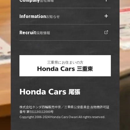
Company
会社情報
U-Select羽黒
営業日カレンダー
Information
会社概要トップ
お知らせ
ご利用にあたって
プライバシーポリシー
Recruit
お知らせトップ
採用情報
勧誘方針
ニュース
キャンペーン
リリース情報
株式会社ホンダ四輪販売中京／三重県公安委員会 古物商許可証
番号 第551130112000号
Copyright 2006-2024 Honda Cars Owari All rights reserved.