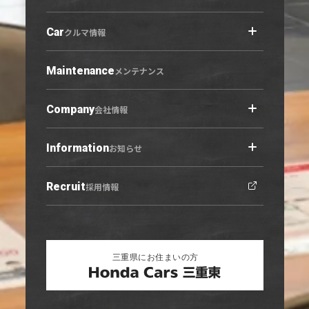
Car
店舗情報トップ
クルマ情報
小牧原店
春日井六軒屋店
Maintenance
クルマ情報トップ
メンテナンス
西春店
展示車・試乗車
守山志段味店
中古車
Company
会社情報
U-Select羽黒
営業日カレンダー
Information
会社概要トップ
お知らせ
ご利用にあたって
プライバシーポリシー
Recruit
お知らせトップ
採用情報
勧誘方針
ニュース
キャンペーン
リリース情報