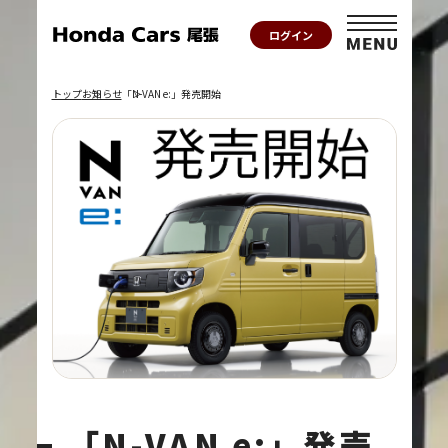
ログイン
トップ
お知らせ
「N-VAN e:」発売開始
「N-VAN e:」発売