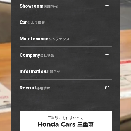
Showroom
店舗情報
Car
店舗情報トップ
クルマ情報
小牧原店
春日井六軒屋店
Maintenance
クルマ情報トップ
メンテナンス
西春店
展示車・試乗車
守山志段味店
中古車
Company
会社情報
U-Select羽黒
営業日カレンダー
Information
会社概要トップ
お知らせ
ご利用にあたって
プライバシーポリシー
Recruit
お知らせトップ
採用情報
勧誘方針
ニュース
キャンペーン
リリース情報