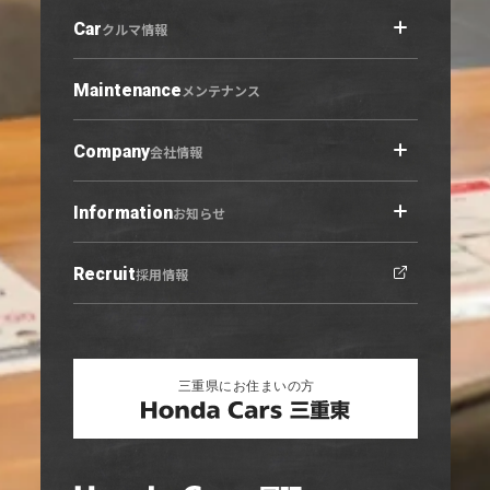
Car
店舗情報トップ
クルマ情報
小牧原店
春日井六軒屋店
Maintenance
クルマ情報トップ
メンテナンス
西春店
展示車・試乗車
守山志段味店
中古車
Company
会社情報
U-Select羽黒
営業日カレンダー
Information
会社概要トップ
お知らせ
ご利用にあたって
プライバシーポリシー
Recruit
お知らせトップ
採用情報
勧誘方針
ニュース
キャンペーン
リリース情報