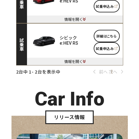
試乗車
e:HEV RS
試乗申込み
情報を開く
詳細はこちら
シビック
試乗車
e:HEV RS
試乗申込み
情報を開く
2台中 1- 2台を表示中
前へ
次へ
Car Info
リリース情報