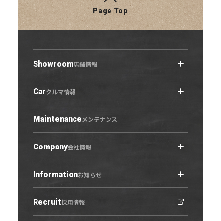
Page Top
Showroom
店舗情報
Car
店舗情報トップ
クルマ情報
小牧原店
春日井六軒屋店
Maintenance
クルマ情報トップ
メンテナンス
西春店
展示車・試乗車
守山志段味店
中古車
Company
会社情報
U-Select羽黒
営業日カレンダー
Information
会社概要トップ
お知らせ
ご利用にあたって
プライバシーポリシー
Recruit
お知らせトップ
採用情報
勧誘方針
ニュース