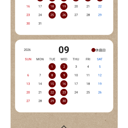
16
17
18
19
20
21
22
23
24
25
26
27
28
29
30
31
09
休店日
2026
SUN
MON
TUE
WED
THU
FRI
SAT
1
2
3
4
5
6
7
8
9
10
11
12
13
14
15
16
17
18
19
20
21
22
23
24
25
26
27
28
29
30