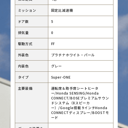
ミッション
固定比減速機
ドア数
5
排気量
0
駆動方式
FF
外装色
プラチナホワイト・パール
内装色
グレー
タイプ
Super-ONE
主要装備
運転席＆助手席シートヒータ
ー/Honda SENSING/Honda
CONNECT/BOSEプレミアムサウン
ドシステム（8スピーカ
ー）/Google搭載 9インチHonda
CONNECTディスプレー/BOOSTモ
ード