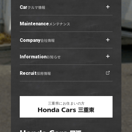
Car
店舗情報トップ
クルマ情報
小牧原店
春日井六軒屋店
Maintenance
クルマ情報トップ
メンテナンス
西春店
展示車・試乗車
守山志段味店
中古車
Company
会社情報
U-Select羽黒
営業日カレンダー
Information
会社概要トップ
お知らせ
ご利用にあたって
プライバシーポリシー
Recruit
お知らせトップ
採用情報
勧誘方針
ニュース
キャンペーン
リリース情報